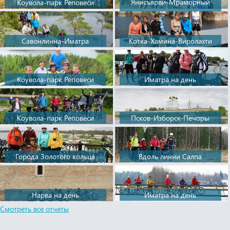
Янисъярви-Мраморный
Коувола-парк Реповеси
карьер
Савонлинна-Иматра
Котка-Хамина-Виролахти
Коувола-парк Реповеси
Иматра на день
Коувола-парк Реповеси
Псков-Изборск-Печоры
Города Золотого кольца
Вдоль линии Салпа
Нарва на день
Иматра на день
Смотреть все отчеты