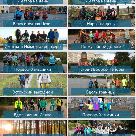
Иматра на день
Иматра на день
Велосипедная Чехия
Нарва на день
Иматра и Иммольское озеро
По музейной дороге
Порвоо-Хельсинки
Псков-Изборск-Печоры
Эстонский выходной
Вдоль границы
Вдоль линии Салпа
Порвоо-Хельсинки