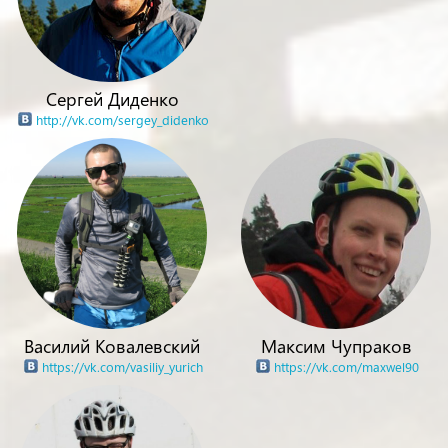
Сергей Диденко
http://vk.com/sergey_didenko
Василий Ковалевский
Максим Чупраков
https://vk.com/vasiliy_yurich
https://vk.com/maxwel90