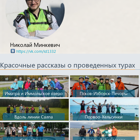
Николай Минкевич
https://vk.com/id1332
Красочные рассказы о проведенных турах
Иматра и Иммольское озеро
Псков-Изборск-Печоры
Вдоль линии Салпа
Порвоо-Хельсинки