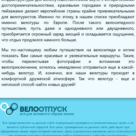
достопримечательностями, красивыми городами и природными
пейзажами делают европейские страны крайне привлекательными
для велотуристов. Именно по этому, в нашем списке преобладают
именно велотуры по Европе. После такого велосипедного
путешествия, пусть даже и однодневного или двухдневного,
приобретается огромный заряд эмоций и складывается ощущение,
что отдых продлился намного больше.
Мы по-настоящему любим путешествия на велосипеде и хотим
показать Вам самые красивые и увлекательные маршруты. Такие,
чтобы перелистывая фотографии и вспоминая это
велоприключение, хотелось немедленно отправиться еще в какой-
нибудь велотур. И, конечно, все наши велотуры проходят в
комфортной дружеской атмосфере. Так что велотур - еще и
неплохой способ найти новых друзей!
всё для активного образа жизни
Вся представленная на данном сайте информация приведена в ознакомительных целях и не
является публичной офертой. Все цены, приведенные на данном сайте, действуют при
оформлении заказа через интернет-магазин. Цены в розничных магазинах могут отличаться от
цен интернет-магазина. Копирование любых материалов с сайта без согласования с