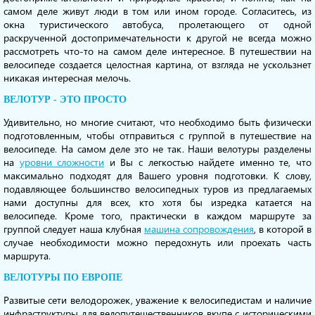
самом деле живут люди в том или ином городе. Согласитесь, из
окна туристического автобуса, пролетающего от одной
раскрученной достопримечательности к другой не всегда можно
рассмотреть что-то на самом деле интересное. В путешествии на
велосипеде создается целостная картина, от взгляда не ускользнет
никакая интересная мелочь.
ВЕЛОТУР - ЭТО ПРОСТО
Удивительно, но многие считают, что необходимо быть физически
подготовленным, чтобы отправиться с группой в путешествие на
велосипеде. На самом деле это не так. Наши велотуры разделены
на
уровни сложности
и Вы с легкостью найдете именно те, что
максимально подходят для Вашего уровня подготовки. К слову,
подавляющее большинство велосипедных туров из предлагаемых
нами доступны для всех, кто хотя бы изредка катается на
велосипеде. Кроме того, практически в каждом маршруте за
группой следует наша клубная
машина сопровождения
, в которой в
случае необходимости можно передохнуть или проехать часть
маршрута.
ВЕЛОТУРЫ ПО ЕВРОПЕ
Развитые сети велодорожек, уважение к велосипедистам и наличие
инфраструктуры для велопутешественников вкупе с историческими