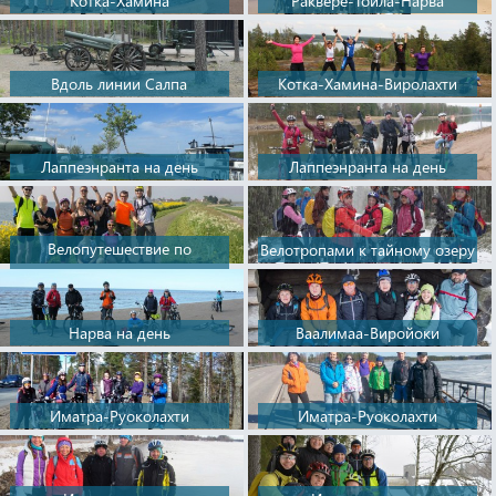
Котка-Хамина
Раквере-Тойла-Нарва
Вдоль линии Салпа
Котка-Хамина-Виролахти
Лаппеэнранта на день
Лаппеэнранта на день
Велопутешествие по
Велотропами к тайному озеру
Нидерландам
Нарва на день
Ваалимаа-Виройоки
Иматра-Руоколахти
Иматра-Руоколахти