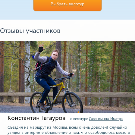
Выбрать велотур
Отзывы участников
Татьяна Комарова
о велотуре
Иматра на день
Вело Иматра - первая большая покатушка в этом сезоне!) В
Финляндии межсезонье, снежок много где еще лежит, но