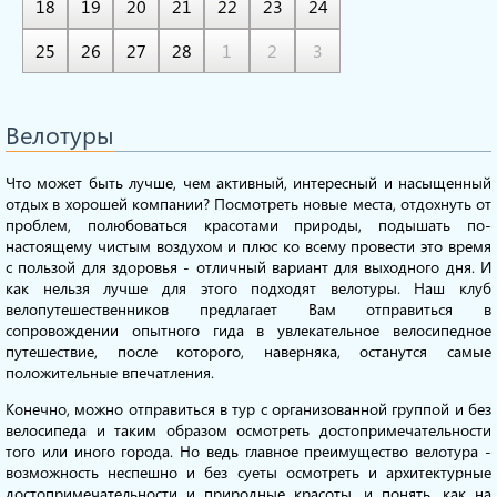
18
19
20
21
22
23
24
25
26
27
28
1
2
3
Велотуры
Что может быть лучше, чем активный, интересный и насыщенный
отдых в хорошей компании? Посмотреть новые места, отдохнуть от
проблем, полюбоваться красотами природы, подышать по-
настоящему чистым воздухом и плюс ко всему провести это время
с пользой для здоровья - отличный вариант для выходного дня. И
как нельзя лучше для этого подходят велотуры. Наш клуб
велопутешественников предлагает Вам отправиться в
сопровождении опытного гида в увлекательное велосипедное
путешествие, после которого, наверняка, останутся самые
положительные впечатления.
Конечно, можно отправиться в тур с организованной группой и без
велосипеда и таким образом осмотреть достопримечательности
того или иного города. Но ведь главное преимущество велотура -
возможность неспешно и без суеты осмотреть и архитектурные
достопримечательности и природные красоты, и понять, как на