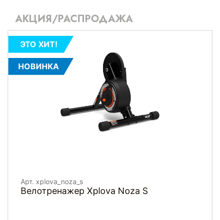
АКЦИЯ/РАСПРОДАЖА
ЭТО ХИТ!
НОВИНКА
Арт. xplova_noza_s
Велотренажер Xplova Noza S