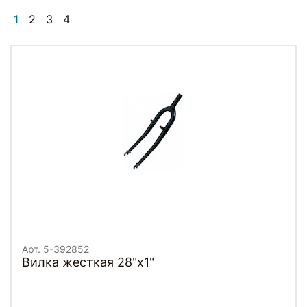
1
2
3
4
Арт. 5-392852
Вилка жесткая 28"х1"