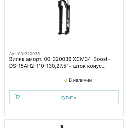
Арт. 00-320036
Вилка аморт. 00-320036 XCM34-Boost-
DS-15AH2-110-130,27.5"+ шток конус
28.6*39.8*255мм, ход 130мм, втулка
110мм, 15мм ось, под ДИСК, черная, SR
В наличии
SUNTOUR
Купить