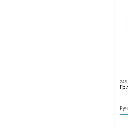
248
Гр
Руч