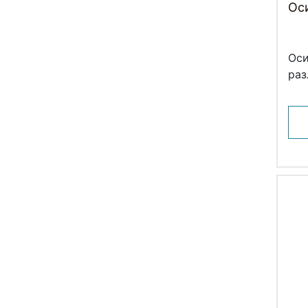
Ос
Оси
раз