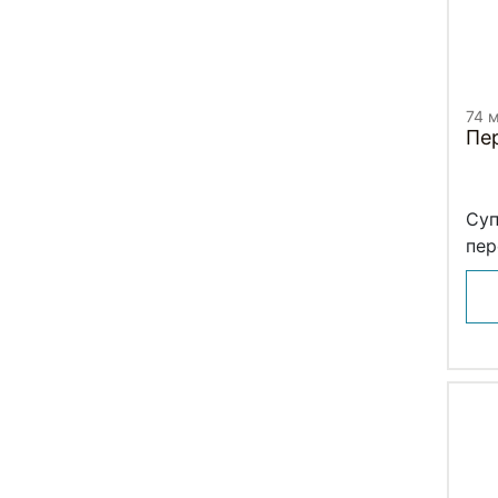
74 
Пе
Суп
пер