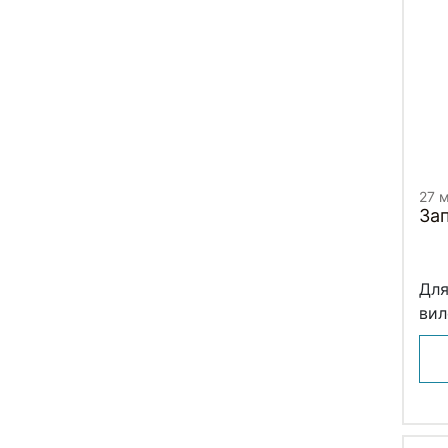
27 
За
Для
вил