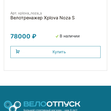
Арт. xplova_noza_s
Велотренажер Xplova Noza S
78000 ₽
В наличии
Купить
Большой спортивный магазин - нам 8 лет!