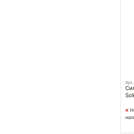
Арт
Си
Sol
Н
нал