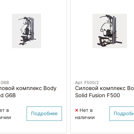
. G6B
Арт. F500/2
ловой комплекс Body
Силовой комплекс B
id G6B
Solid Fusion F500
ет в
Нет в
Подробнее
Подроб
ичии
наличии