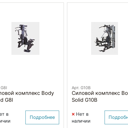
 G8I
Арт. G10B
ловой комплекс Body
Силовой комплекс B
id G8I
Solid G10B
ет в
Нет в
Подробнее
Подроб
ичии
наличии