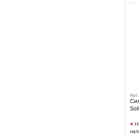
Арт.
Си
Sol
Н
нал