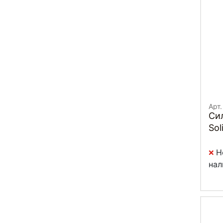
Арт.
Си
Sol
Н
нал