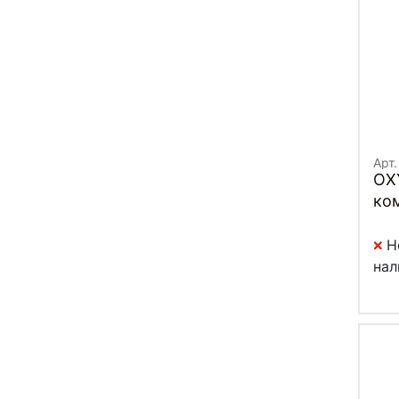
Арт
OX
ко
Н
нал