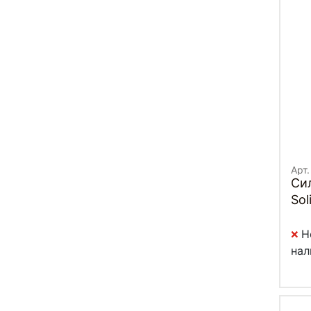
Арт.
Си
Sol
Н
нал