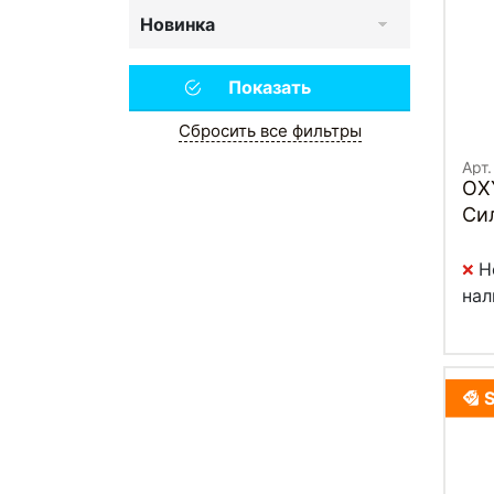
Новинка
Сбросить все фильтры
Арт
OX
Си
Н
нал