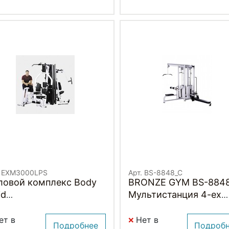
. EXM3000LPS
Арт. BS-8848_C
ловой комплекс Body
BRONZE GYM BS-884
id
Мультистанция 4-ех
M3000LPS/EXM3000LP
позиционнная
(КОРИЧНЕВЫЙ)
ет в
Нет в
Подробнее
Подроб