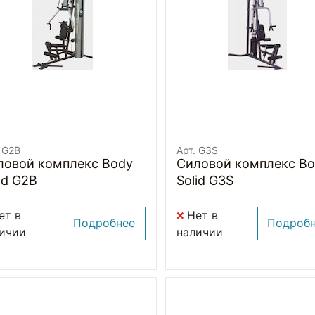
 G2B
Арт. G3S
ловой комплекс Body
Силовой комплекс B
id G2B
Solid G3S
ет в
Нет в
Подробнее
Подроб
ичии
наличии