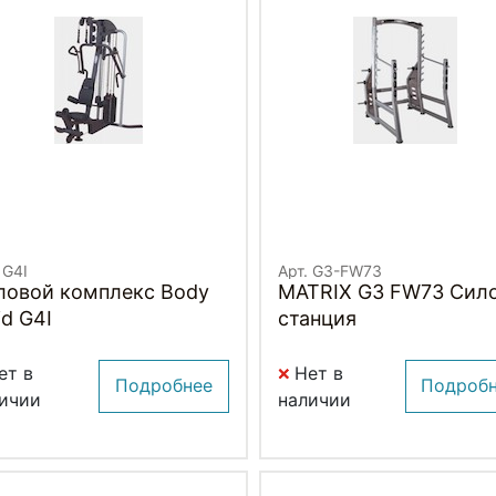
 G4I
Арт. G3-FW73
ловой комплекс Body
MATRIX G3 FW73 Сил
id G4I
станция
ет в
Нет в
Подробнее
Подроб
ичии
наличии