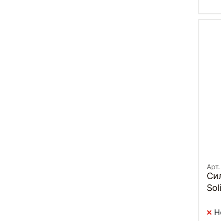
Арт
Си
Sol
EX
Н