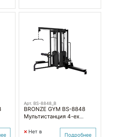
Арт. BS-8848_B
8
BRONZE GYM BS-8848
Мультистанция 4-ех
позиционнная (ЧЕРНЫЙ)
Нет в
нее
Подробнее