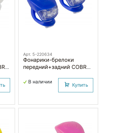
Арт. 5-220634
Фонарики-брелоки
передний+задний COBRA
IV M-WAVE
В наличии
ить
Купить