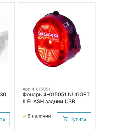
Арт. 4-015051
Фонарь 4-015051 NUGGET
II FLASH задний USB
фонарь, 3 режима, 24гр.
SIGMA
В наличии
ить
Купить