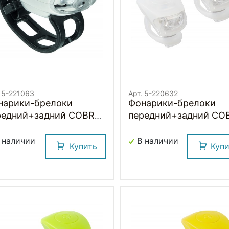
. 5-221063
Арт. 5-220632
нарики-брелоки
Фонарики-брелоки
едний+задний COBRA
передний+задний COBRA
II M-WAVE
IV M-WAVE
 наличии
В наличии
Купить
Куп