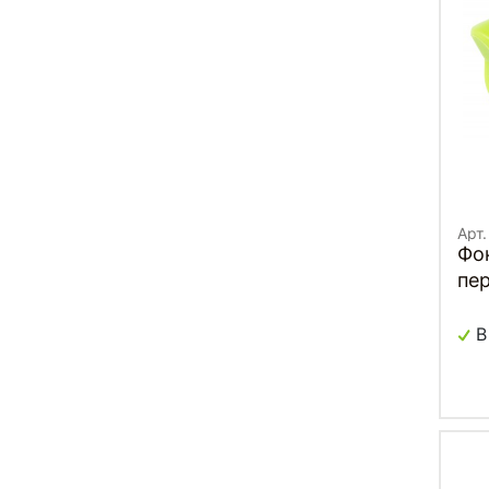
Арт
Фо
пер
IV
В