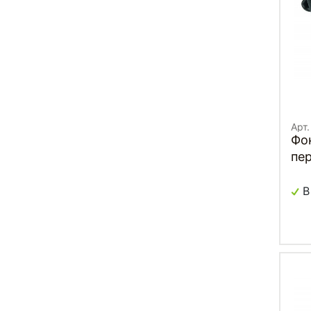
Арт
Фо
пер
I
В