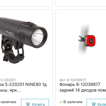
. 5-220201
Арт. 8-12039977
ра 5-220201 NINE80 1д
Фонарь 8-12039977
ыш. ярк.
задний 14 диодов по
люмен(15LUX)/2ф с
ярк. COB LED 50люме
ар. влагозащит. черная
7ф. A-SQUARE Li-pol/300
 наличии
В наличии
Купить
Куп