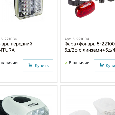
. 5-221086
Арт. 5-221004
нарь передний
Фара+фонарь 5-2210
NTURA
5д/2ф с линзами+5д/
красный с батар. (50)
VENTURA
 наличии
В наличии
Купить
Куп