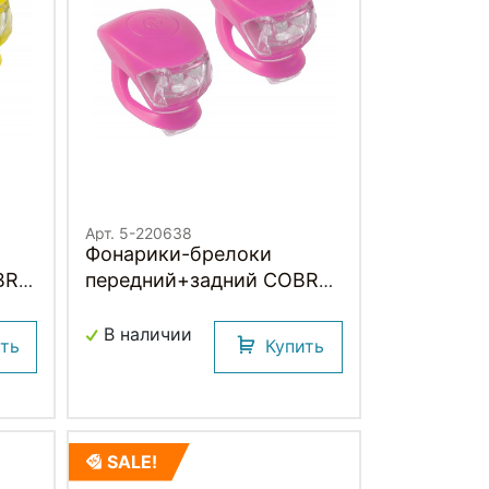
Арт. 5-220638
Фонарики-брелоки
передний+задний COBRA
IV M-WAVE
В наличии
ить
Купить
SALE!