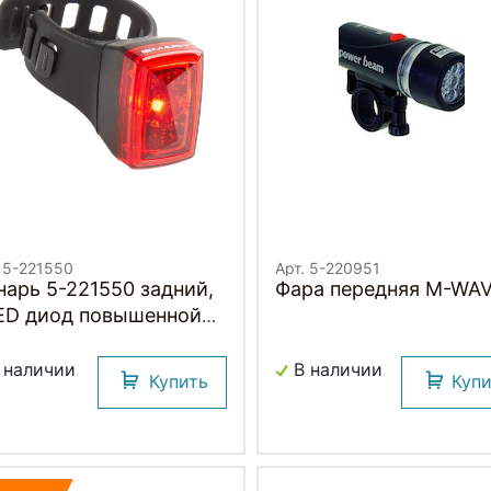
. 5-221550
Арт. 5-220951
нарь 5-221550 задний,
Фара передняя M-WA
LED диод повышенной
кости/3ф красный с
тарейками, компактн.
 наличии
В наличии
Купить
Куп
стросъем. SMART