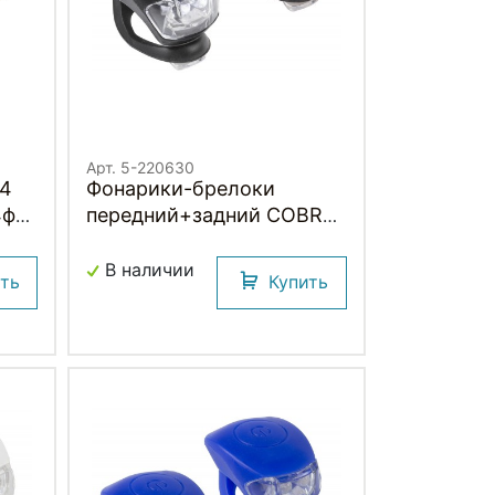
Арт. 5-220630
04
Фонарики-брелоки
4ф
передний+задний COBRA
IV M-WAVE
В наличии
ить
Купить