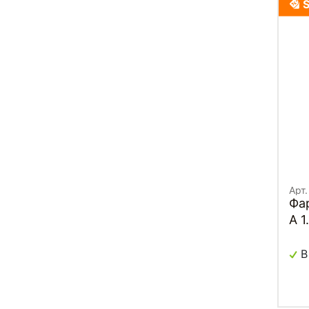
Арт
Фа
A 
В