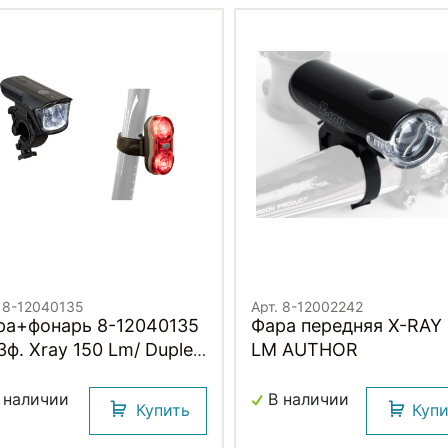
. 8-12040135
Арт. 8-12002242
ра+фонарь 8-12040135
Фара передняя X-RAY 30
3ф. Xray 150 Lm/ Duplex
LM AUTHOR
0 Lm 2д/2ф красный с
тар. AUTHOR
 наличии
В наличии
Купить
Куп