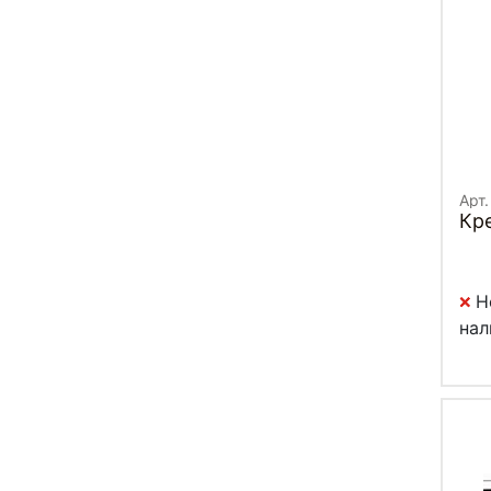
Арт
Кр
Н
нал