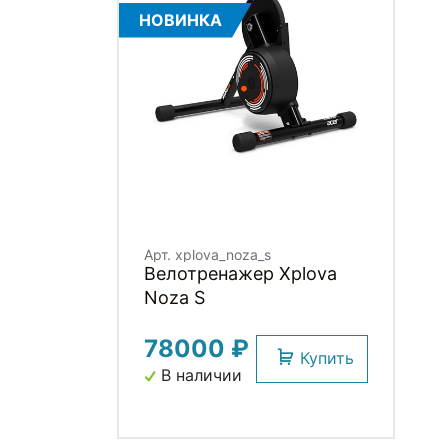
НОВИНКА
Арт. xplova_noza_s
Велотренажер Xplova
Noza S
78000 ₽
Купить
В наличии