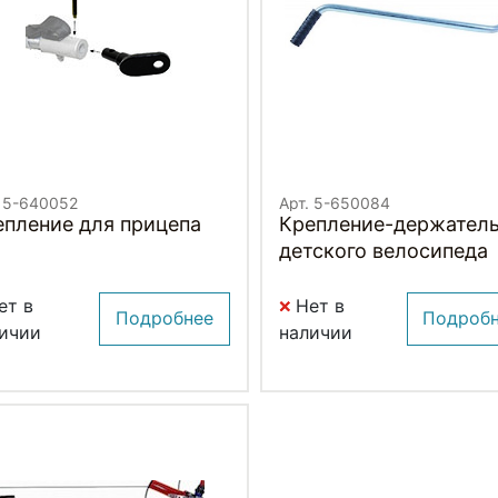
. 5-640052
Арт. 5-650084
епление для прицепа
Крепление-держател
детского велосипеда
ет в
Нет в
Подробнее
Подроб
ичии
наличии