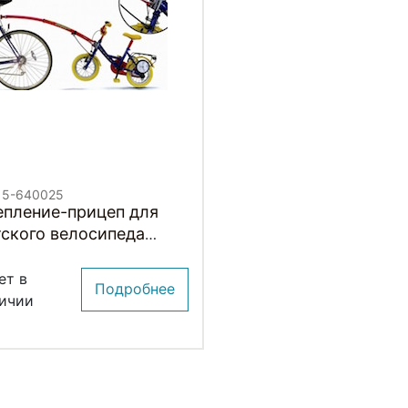
. 5-640025
епление-прицеп для
тского велосипеда
AIL-GATOR
ет в
Подробнее
ичии