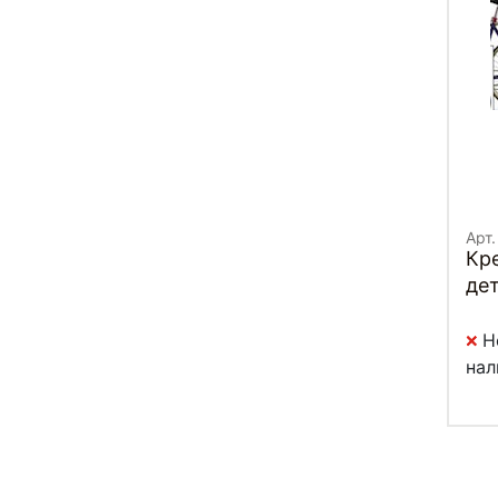
Арт
Кр
де
TR
Н
нал