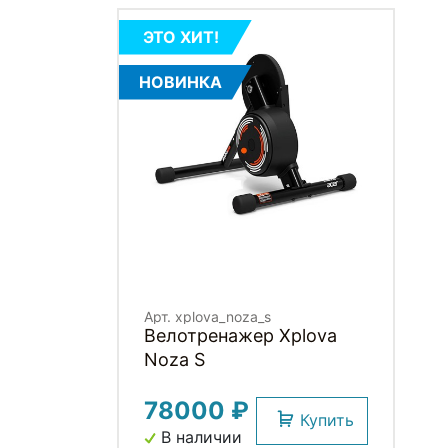
ЭТО ХИТ!
НОВИНКА
Арт. xplova_noza_s
Велотренажер Xplova
Noza S
78000 ₽
Купить
В наличии