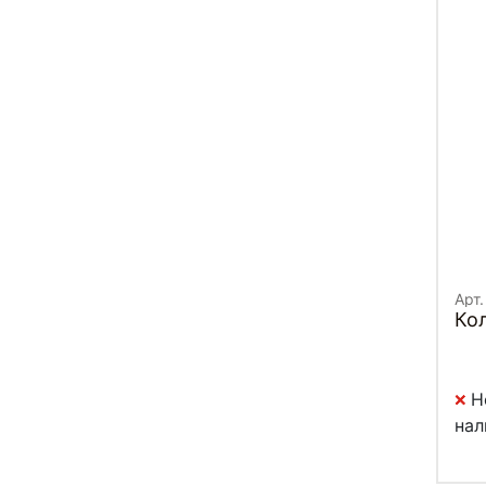
Арт.
Ко
Н
нал