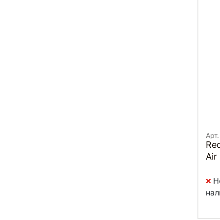
Арт.
Red
Air
Н
нал