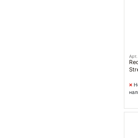
Арт.
Re
Str
Н
нал