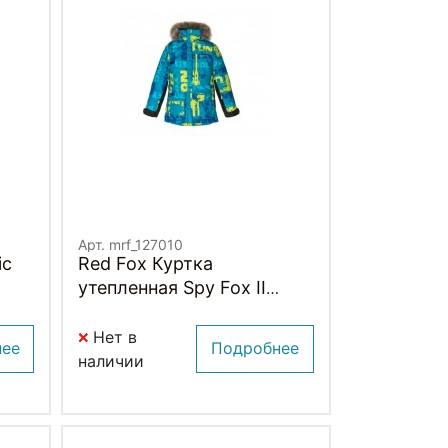
Арт. mrf_127010
ic
Red Fox Куртка
утепленная Spy Fox II
Детская
Нет в
нее
Подробнее
наличии