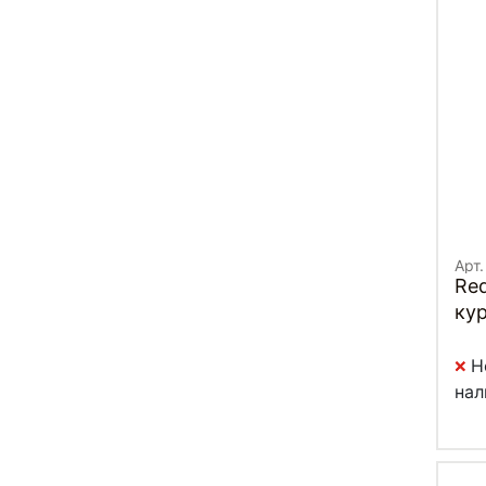
Арт
Re
кур
Н
нал