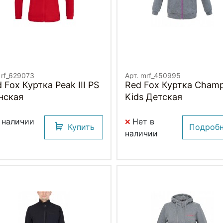
 rf_629073
Арт. mrf_450995
 Fox Куртка Peak III PS
Red Fox Куртка Cham
нская
Kids Детская
 наличии
Нет в
Купить
Подроб
наличии