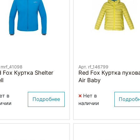
 mrf_41098
Арт. rf_146799
 Fox Куртка Shelter
Red Fox Куртка пухов
ll
Air Baby
ет в
Нет в
Подробнее
Подроб
ичии
наличии