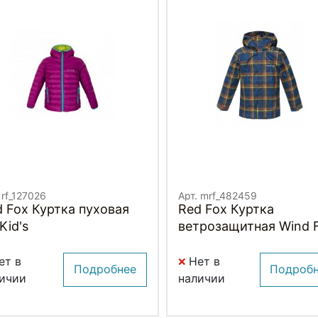
 rf_127026
Арт. mrf_482459
 Fox Куртка пуховая
Red Fox Куртка
 Kid's
ветрозащитная Wind 
II Детская
ет в
Нет в
Подробнее
Подроб
ичии
наличии