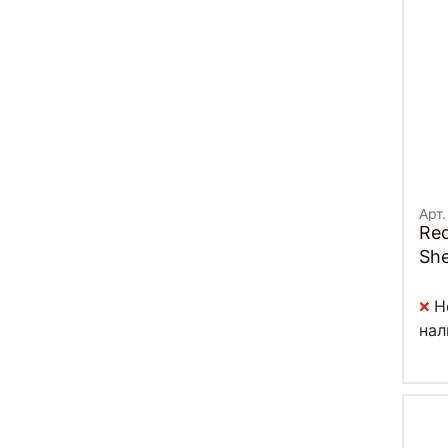
Арт.
Red
She
Н
нал