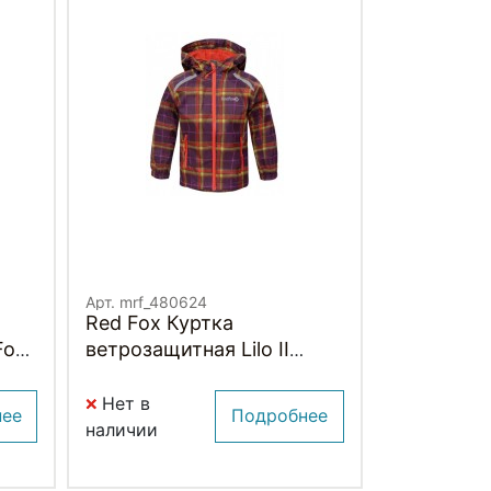
Арт. mrf_480624
Red Fox Куртка
Fox
ветрозащитная Lilo II
Детская
Нет в
нее
Подробнее
наличии