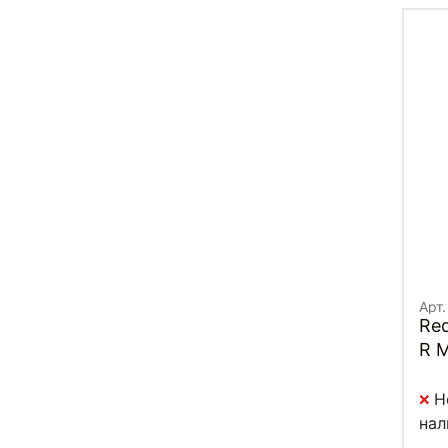
Арт.
Red
R 
Н
нал