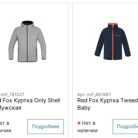
 mrf_781027
Арт. mrf_481987
 Fox Куртка Only Shell
Red Fox Куртка Tweed
Мужская
Baby
ет в
Нет в
Подробнее
Подроб
ичии
наличии