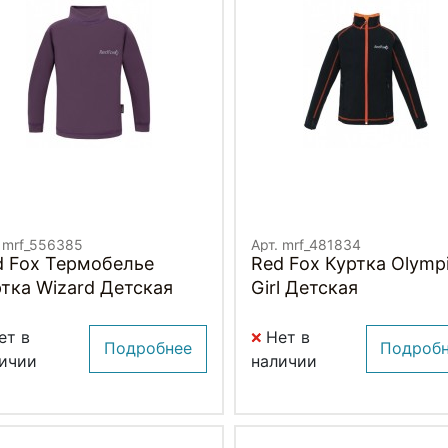
. mrf_556385
Арт. mrf_481834
d Fox Термобелье
Red Fox Куртка Olymp
тка Wizard Детская
Girl Детская
ет в
Нет в
Подробнее
Подроб
ичии
наличии