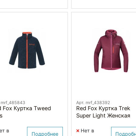
. mrf_485843
Арт. mrf_438392
d Fox Куртка Tweed
Red Fox Куртка Trek
s
Super Light Женская
ет в
Нет в
Подробнее
Подроб