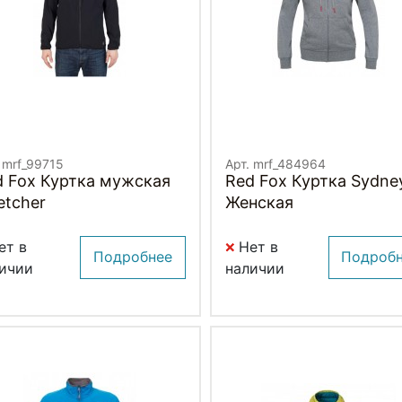
 mrf_99715
Арт. mrf_484964
d Fox Куртка мужская
Red Fox Куртка Sydne
etcher
Женская
ет в
Нет в
Подробнее
Подроб
ичии
наличии