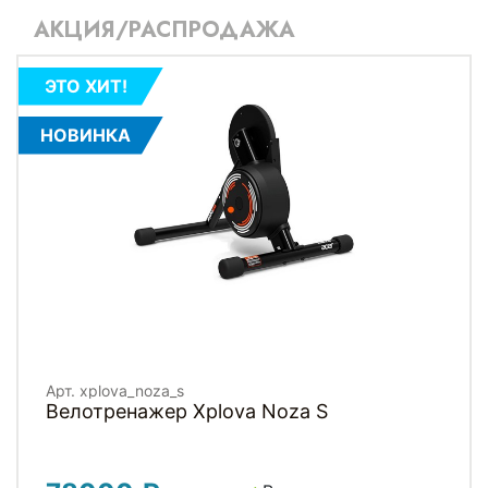
АКЦИЯ/РАСПРОДАЖА
ЭТО ХИТ!
НОВИНКА
Арт. xplova_noza_s
Велотренажер Xplova Noza S