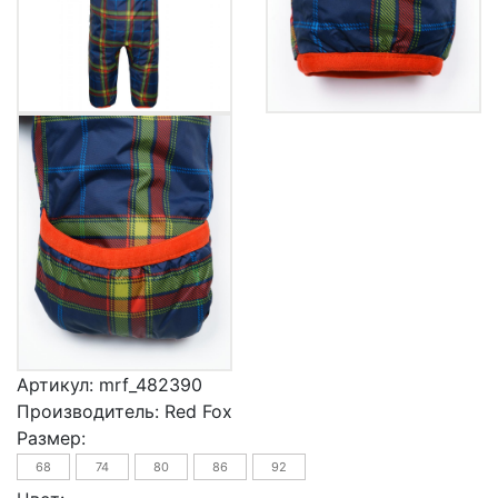
Артикул:
mrf_482390
Производитель:
Red Fox
Размер:
68
74
80
86
92