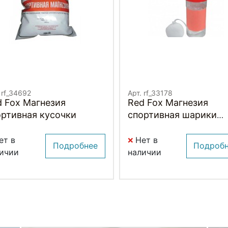
 rf_34692
Арт. rf_33178
d Fox Магнезия
Red Fox Магнезия
ортивная кусочки
спортивная шарики
многоразовые в набо
ет в
Нет в
Подробнее
Подроб
ичии
наличии