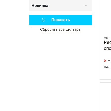
Новинка
Сбросить все фильтры
Арт.
Re
сп
Н
нал