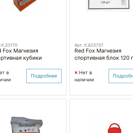
 rf_33170
Арт. rf_823737
d Fox Магнезия
Red Fox Магнезия
ортивная кубики
спортивная блок 120 
ет в
Нет в
Подробнее
Подроб
ичии
наличии