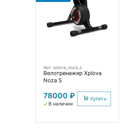
Арт. xplova_noza_s
Велотренажер Xplova
Noza S
78000 ₽
Купить
В наличии