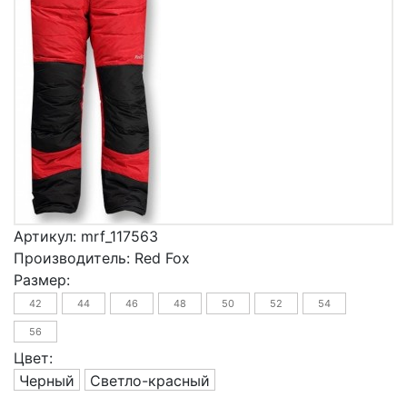
Артикул:
mrf_117563
Производитель:
Red Fox
Размер:
42
44
46
48
50
52
54
56
Цвет:
Черный
Светло-красный