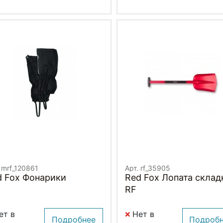
 mrf_120861
Арт. rf_35905
d Fox Фонарики
Red Fox Лопата склад
RF
ет в
Нет в
Подробнее
Подроб