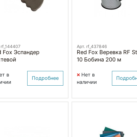
 rf_144407
Арт. rf_437846
d Fox Эспандер
Red Fox Веревка RF St
стевой
10 Бобина 200 м
ет в
Нет в
Подробнее
Подроб
ичии
наличии