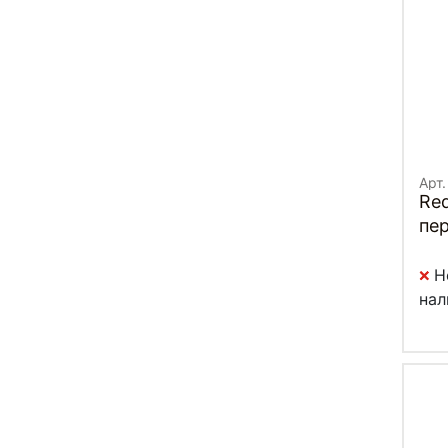
Арт.
Red
пе
Н
нал