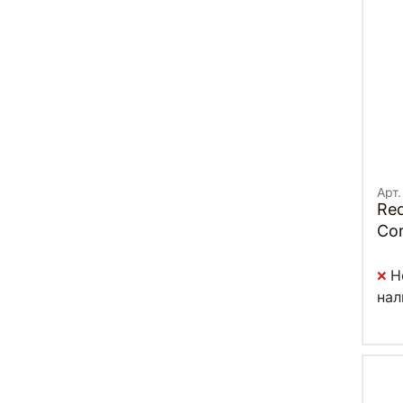
Арт.
Re
Cor
Н
нал