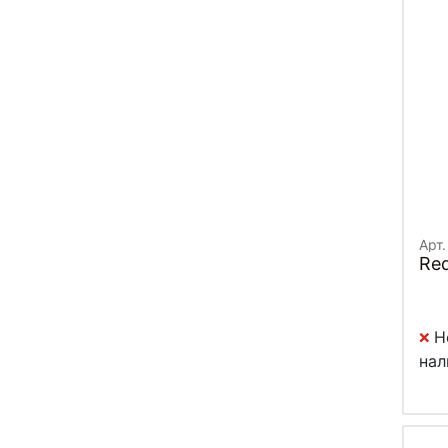
Арт.
Re
Н
нал