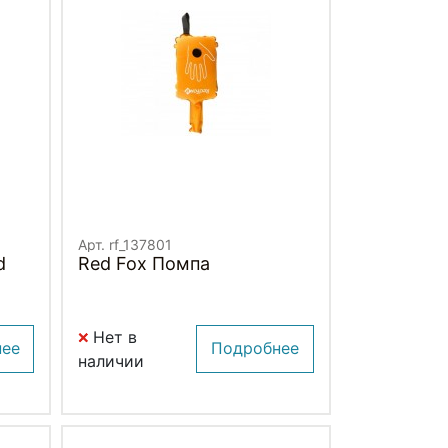
Арт. rf_137801
d
Red Fox Помпа
Нет в
нее
Подробнее
наличии