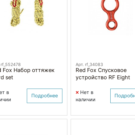
 rf_552478
Арт. rf_34083
d Fox Набор оттяжек
Red Fox Спусковое
d set
устройство RF Eight
ет в
Нет в
Подробнее
Подроб
ичии
наличии