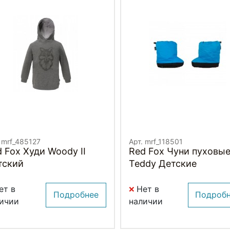
 mrf_485127
Арт. mrf_118501
 Fox Худи Woody II
Red Fox Чуни пуховы
тский
Teddy Детские
ет в
Нет в
Подробнее
Подроб
ичии
наличии