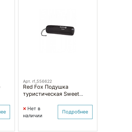
Арт. rf_556622
е
Red Fox Подушка
туристическая Sweet
dream
Нет в
нее
Подробнее
наличии