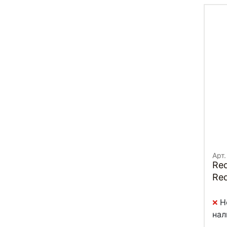
Арт.
Re
Re
Н
нал