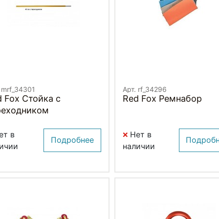
 mrf_34301
Арт. rf_34296
 Fox Стойка с
Red Fox Ремнабор
реходником
ет в
Нет в
Подробнее
Подроб
ичии
наличии