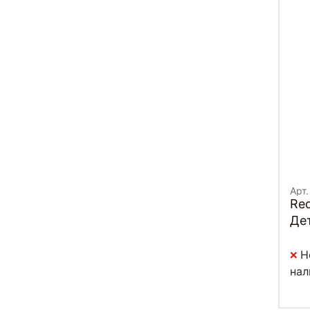
Арт.
Red
Де
Н
нал