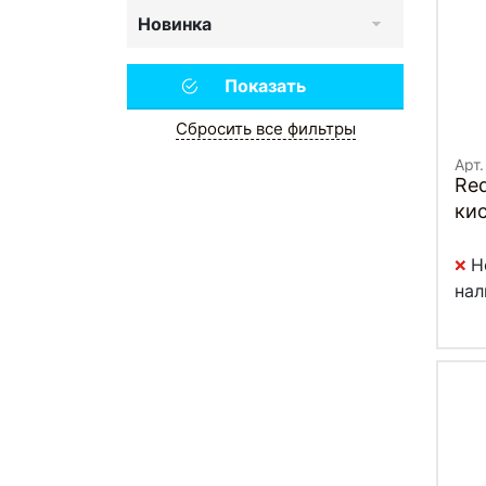
Новинка
Сбросить все фильтры
Арт.
Re
ки
Н
нал