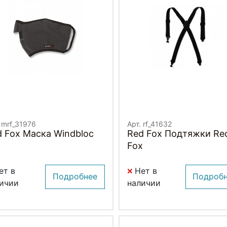
 mrf_31976
Арт. rf_41632
d Fox Маска Windbloc
Red Fox Подтяжки Re
Fox
ет в
Нет в
Подробнее
Подроб
ичии
наличии