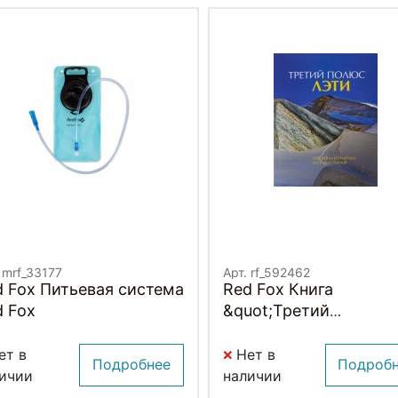
 mrf_33177
Арт. rf_592462
d Fox Питьевая система
Red Fox Книга
d Fox
&quot;Третий
Полюс&quot; ЛЭТИ
ет в
Нет в
Подробнее
Подроб
ичии
наличии