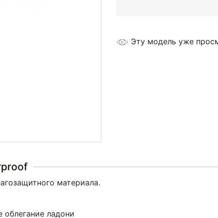
Эту модель уже прос
rproof
лагозащитного материала.
е облегание ладони