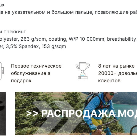
ах
ла на указательном и большом пальце, позволяющие ра
и треккинг
lyester, 263 g/sqm, coating, W/P 10 000mm, breathabilit
er, 3,5% Spandex, 153 g/sqm
Первое техническое
8 лет на рынке
обслуживание а
20000+ доволь
подарок
клиентов
>> РАСПРОДАЖА МОД