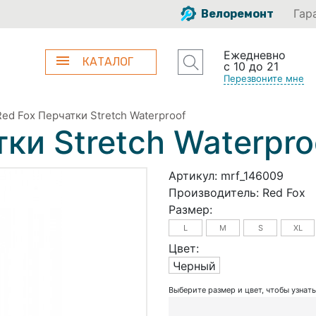
Гар
Велоремонт
Ежедневно
КАТАЛОГ
с 10 до 21
Перезвоните мне
Red Fox Перчатки Stretch Waterproof
ки Stretch Waterpro
Артикул:
mrf_146009
Производитель:
Red Fox
Размер:
L
M
S
XL
Цвет:
Черный
Выберите размер и цвет, чтобы узнат