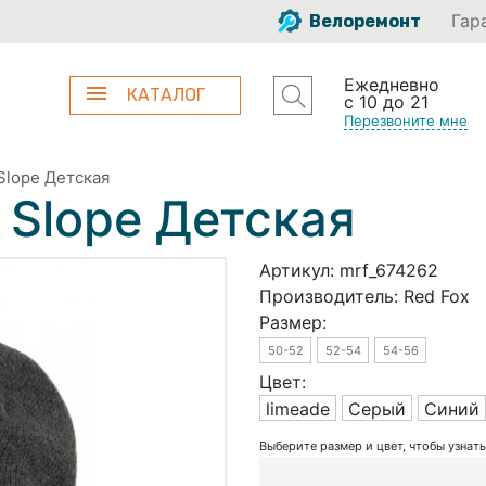
Гар
Велоремонт
Ежедневно
КАТАЛОГ
с 10 до 21
Перезвоните мне
Slope Детская
 Slope Детская
Артикул:
mrf_674262
Производитель:
Red Fox
Размер:
50-52
52-54
54-56
Цвет:
limeade
Серый
Синий
Выберите размер и цвет, чтобы узнат