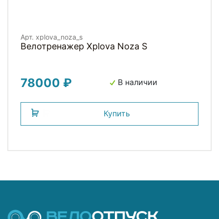
Арт. xplova_noza_s
Велотренажер Xplova Noza S
78000 ₽
В наличии
Купить