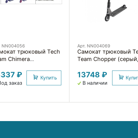
. NN004056
Арт. NN004069
мокат трюковый Tech
Самокат трюковый T
am Chimera
Team Chopper (серый
иолетовый,
NN004069)
3337 ₽
13748 ₽
004056)
Купить
Купи
од заказ
В наличии