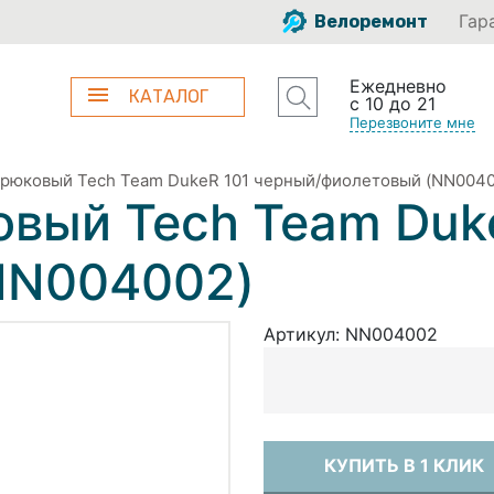
Гар
Велоремонт
Ежедневно
КАТАЛОГ
с 10 до 21
Перезвоните мне
трюковый Tech Team DukeR 101 черный/фиолетовый (NN0040
вый Tech Team Duk
NN004002)
Артикул:
NN004002
КУПИТЬ В 1 КЛИК