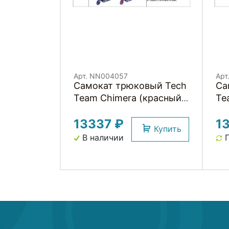
Арт. NN004057
Арт
Самокат трюковый Tech
Са
Team Chimera (красный,
Te
NN004057)
(ф
13337 ₽
1
NN
Купить
В наличии
П