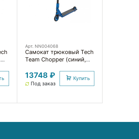
Арт. NN004068
ech
Самокат трюковый Tech
,
Team Chopper (синий,
NN004068)
13748 ₽
ть
Купить
Под заказ