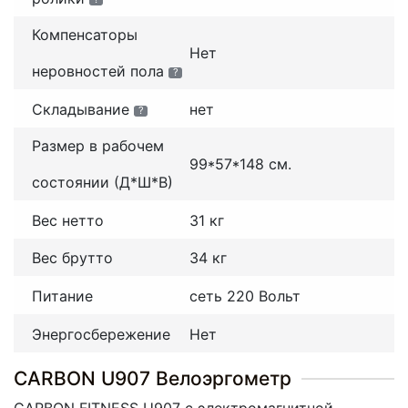
Компенсаторы
Нет
неровностей пола
?
Складывание
нет
?
Размер в рабочем
99*57*148 см.
состоянии (Д*Ш*В)
Вес нетто
31 кг
Вес брутто
34 кг
Питание
сеть 220 Вольт
Энергосбережение
Нет
CARBON U907 Велоэргометр
CARBON FITNESS U907 с электромагнитной