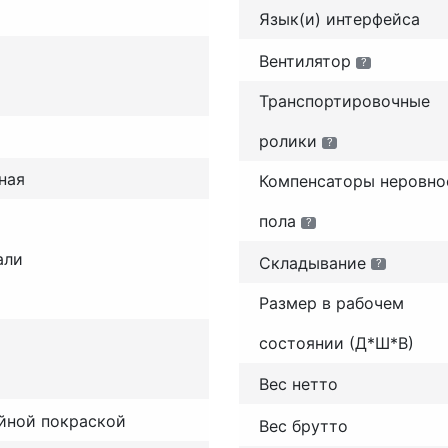
Язык(и) интерфейса
Вентилятор
?
Транспортировочные
ролики
?
ная
Компенсаторы неровно
пола
?
али
Складывание
?
Размер в рабочем
состоянии (Д*Ш*В)
Вес нетто
йной покраской
Вес брутто