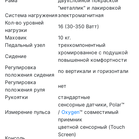
Рама
двухслойной покраской
"металлик" и лакировкой
Система нагружения
электромагнитная
Кол-во уровней
16 (30-350 Ватт)
нагрузки
Маховик
10 кг.
Педальный узел
трехкомпонентный
хромированное с подушкой
Сидение
повышенной комфортности
Регулировка
по вертикали и горизонтали
положения сидения
Регулировка
нет
положения руля
Рукоятки
стандартные
сенсорные датчики, Polar™
Измерение пульса
/
Oxygen
™ совместимый
приемник
цветной сенсорный (Touch
Screen)
Консоль