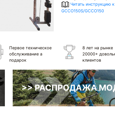
Читать инструкцию к
GCCO150S/GCCO150
Первое техническое
8 лет на рынке
обслуживание а
20000+ доволь
подарок
клиентов
>> РАСПРОДАЖА МОД