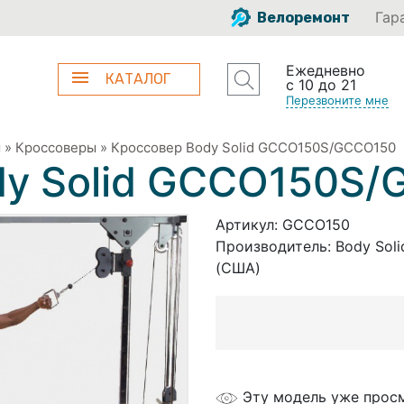
Гар
Велоремонт
Ежедневно
КАТАЛОГ
с 10 до 21
Перезвоните мне
ы
»
Кроссоверы
»
Кроссовер Body Solid GCCO150S/GCCO150
dy Solid GCCO150S
Артикул:
GCCO150
Производитель:
Body Soli
(США)
Эту модель уже прос