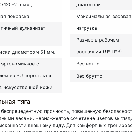
*120*2.5 мм.,
диагонали
ая покраска
Максимальная весовая
тичный вулканизат
нагрузка
Размер в рабочем
состоянии (Д*Ш*В)
иски диаметром 51 мм.
 эргономичное с
Вес нетто
лем из PU поролона и
Вес брутто
з искусственной кожи
ьная тяга
е беспрецедентную прочность, повышенную безопасност
ными весами. Черно-желтое сочетание цветов выглядит
зысканности внешнему виду. Для комфортных трениров