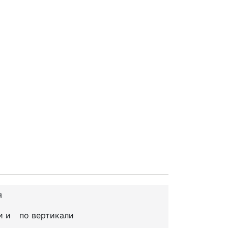
я
и и
по вертикали