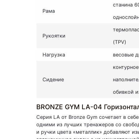
станина 60
Рама
однослойн
термоплас
Рукоятки
(TPV)
Нагрузка
весовые д
контурное
Сидение
наполните
обивкой и
BRONZE GYM LA-04 Горизонтал
Серия LA от Bronze Gym сочетает в себ
одними из лучших тренажеров со свобод
и ручки цвета «металлик» добавляют и