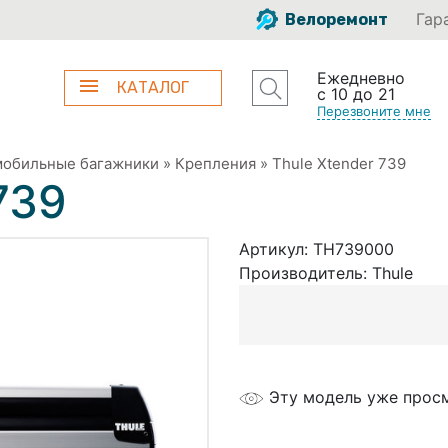
Гар
Велоремонт
Ежедневно
КАТАЛОГ
с 10 до 21
Перезвоните мне
мобильные багажники
»
Крепления
»
Thule Xtender 739
739
Артикул:
TH739000
Производитель:
Thule
Эту модель уже прос