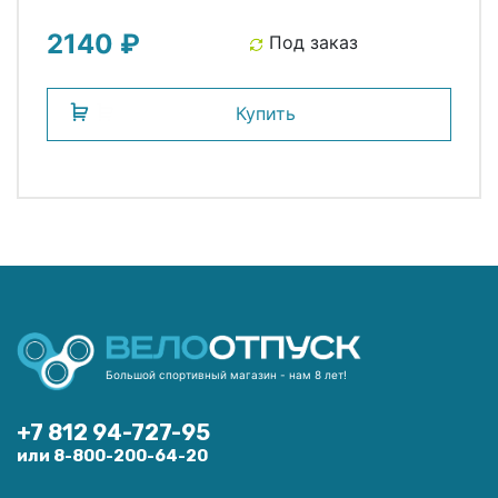
антискользящее покрытие, с
2140 ₽
эксцентриком, резинки, накрузка до 9кг,
Под заказ
черный
Купить
Большой спортивный магазин - нам 8 лет!
+7 812 94-727-95
или 8-800-200-64-20