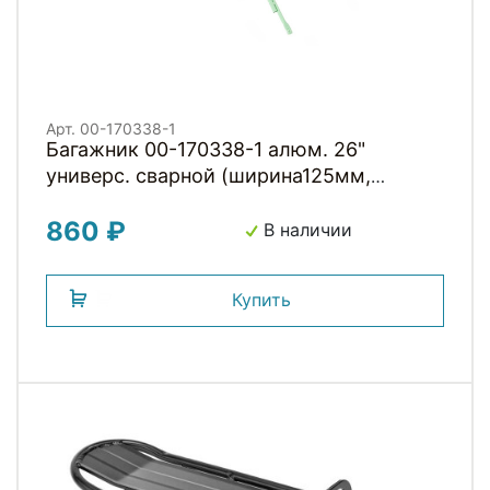
Арт. 00-170338-1
Багажник 00-170338-1 алюм. 26"
универс. сварной (ширина125мм,
длина345мм, высота350мм) МЯТНЫЙ
860 ₽
HORST
В наличии
Купить