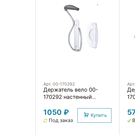
Арт. 00-170292
Арт
Держатель вело 00-
Де
170292 настенный
17
торцевой
по
1050 ₽
5
"ВЕРТИКАЛЬНЫЙ"
ру
Купить
антицарап. покрытие,
ан
Под заказ
В
ЭРГОНОМИЧ. ФОРМЫ с
ст
доп. упором под 2е
HO