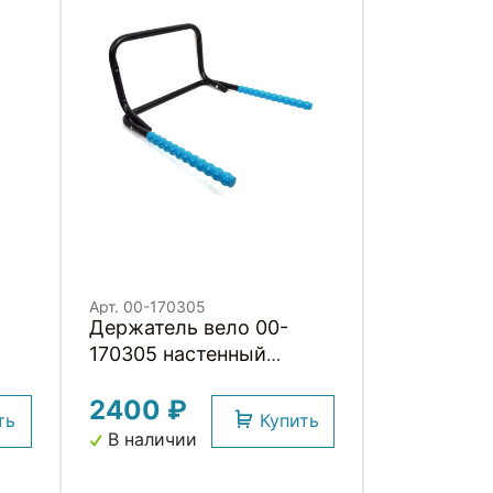
Арт. 00-170305
Держатель вело 00-
170305 настенный
до
"ГОРИЗОНТАЛЬНЫЙ" до
2400 ₽
20кг сталь, широкий,
ть
Купить
.
складной, с антицарап.
В наличии
покрыт. синий H040A
HORST