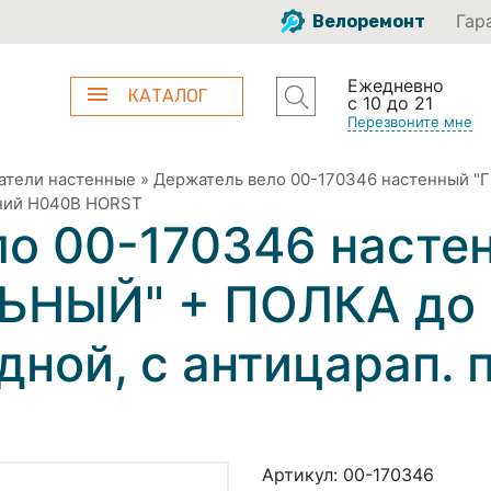
Гар
Велоремонт
Ежедневно
КАТАЛОГ
с 10 до 21
Перезвоните мне
атели настенные
»
Держатель вело 00-170346 настенный "
синий H040B HORST
ло 00-170346 насте
НЫЙ" + ПОЛКА до 2
дной, с антицарап. 
Артикул:
00-170346