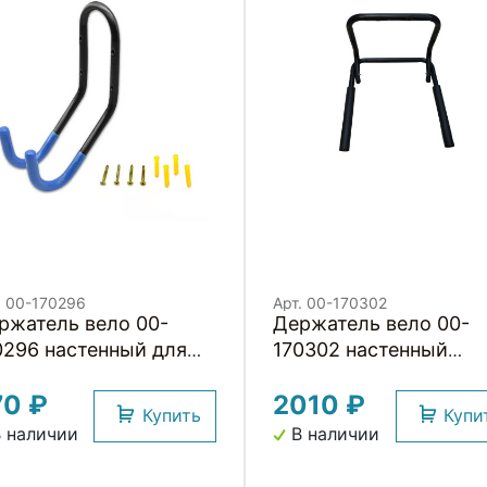
. 00-170296
Арт. 00-170302
ржатель вело 00-
Держатель вело 00-
0296 настенный для
170302 настенный
двеш. велосипеда за
"ГОРИЗОНТАЛЬНЫЙ" 
70 ₽
2010 ₽
ль или раму
20кг сталь, широкий,
Купить
Купи
тицарап. покрытие
складной, с антицарап
 наличии
В наличии
аль черный H09A
покрытием, черный
RST
H040 HORST