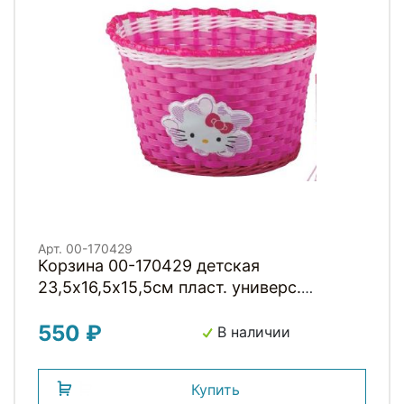
Арт. 00-170429
Корзина 00-170429 детская
23,5х16,5х15,5см пласт. универс.
крепл.на руль 2мя ремешками, розовая
550 ₽
KITTY
В наличии
Купить