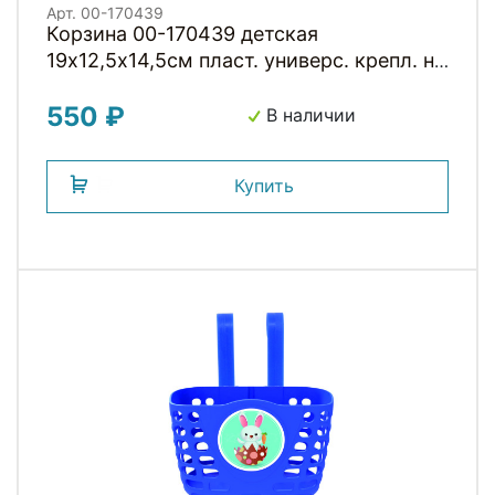
Арт. 00-170439
Корзина 00-170439 детская
19х12,5х14,5см пласт. универс. крепл. на
руль 2-мя ремешками, розовая
550 ₽
"ЛОШАДКА"
В наличии
Купить