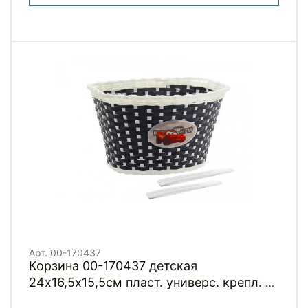
Арт. 00-170437
Корзина 00-170437 детская
24х16,5х15,5см пласт. универс. крепл. на
руль 2-мя ремешками, черная "ТАЧКИ"