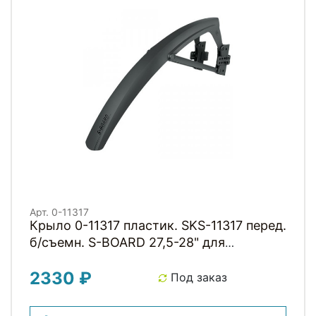
Арт. 0-11317
Крыло 0-11317 пластик. SKS-11317 перед.
б/съемн. S-BOARD 27,5-28" для
покрышек 30-38мм, длина 390мм, 89гр,
2330 ₽
черное (Германия)
Под заказ