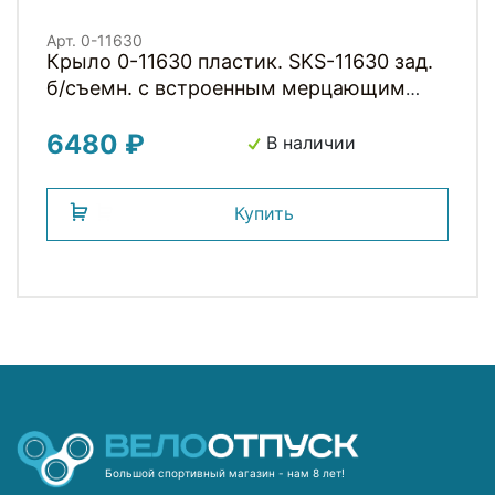
Арт. 0-11630
Крыло 0-11630 пластик. SKS-11630 зад.
б/съемн. с встроенным мерцающим
фонариком NIGHTBLADE 26+27,5"
6480 ₽
черное (Германия)
В наличии
Купить
Большой спортивный магазин - нам 8 лет!