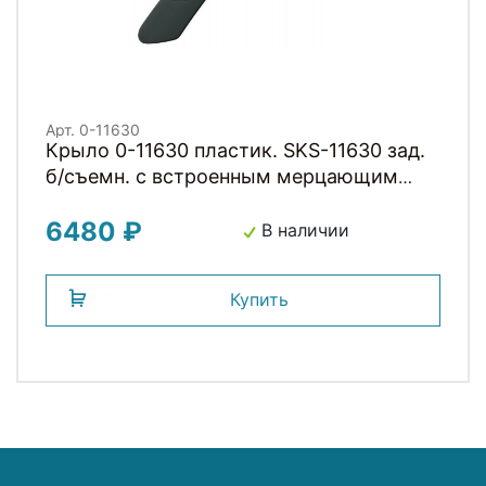
Арт. 0-11630
Крыло 0-11630 пластик. SKS-11630 зад.
б/съемн. с встроенным мерцающим
фонариком NIGHTBLADE 26+27,5"
6480 ₽
черное (Германия)
В наличии
Купить