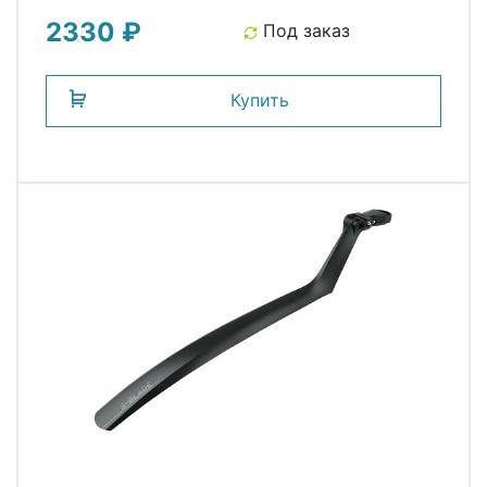
покрышек 30-38мм, длина 390мм, 89гр,
2330 ₽
черное (Германия)
Под заказ
Купить