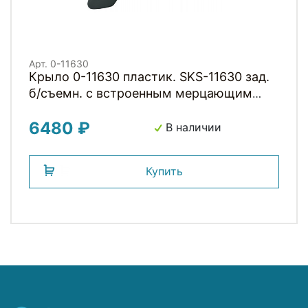
Арт. 0-11630
Крыло 0-11630 пластик. SKS-11630 зад.
б/съемн. с встроенным мерцающим
фонариком NIGHTBLADE 26+27,5"
6480 ₽
черное (Германия)
В наличии
Купить