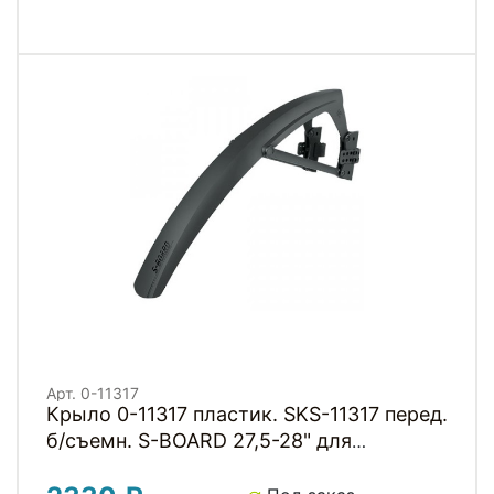
Арт. 0-11317
Крыло 0-11317 пластик. SKS-11317 перед.
б/съемн. S-BOARD 27,5-28" для
покрышек 30-38мм, длина 390мм, 89гр,
черное (Германия)