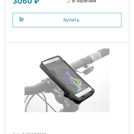
3060 ₽
M-WAVE
В наличии
Купить