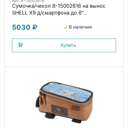
Арт. 8-15002616
Сумочка/чехол 8-15002616 на вынос
SHELL X9 д/смартфона до 6"
168х88х15мм влагозащ б/съемн. крепл.
5030 ₽
на вынос, 47г черная AUTHOR
В наличии
Купить