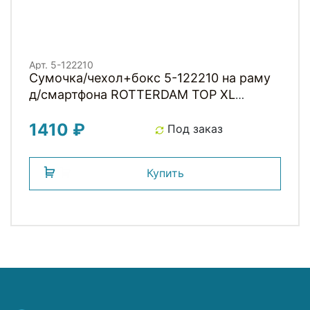
Арт. 5-122210
Сумочка/чехол+бокс 5-122210 на раму
д/смартфона ROTTERDAM TOP XL
увелич.185х95х85мм влагозащитная,
1410 ₽
материал искуственная кожа,
Под заказ
коричневая M-WAVE
Купить