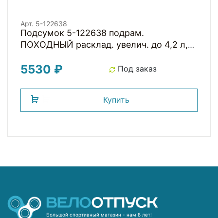
Арт. 5-122638
Подсумок 5-122638 подрам.
ПОХОДНЫЙ расклад. увелич. до 4,2 л,
42х14х25см 100% влагозащит. неоново-
5530 ₽
желтый M-WAVE
Под заказ
Купить
Большой спортивный магазин - нам 8 лет!