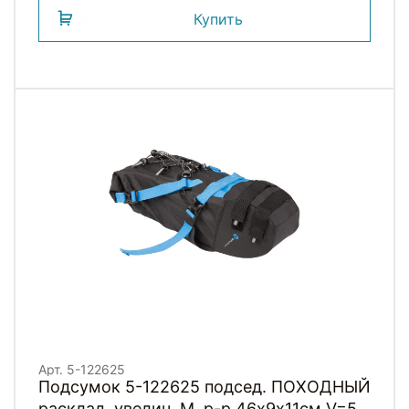
Купить
Арт. 5-122625
Подсумок 5-122625 подсед. ПОХОДНЫЙ
расклад. увелич. M. р-р 46х9х11см V=5л