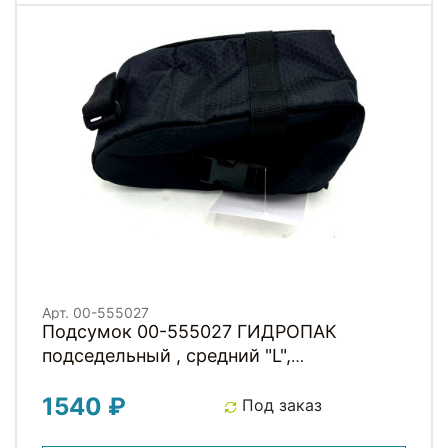
Арт. 00-555027
Подсумок 00-555027 ГИДРОПАК
подседельный , средний "L",
19,5х10,5х10,5см, водоотталк, 2
1540 ₽
клипсовые застежки, черный HORST
Под заказ