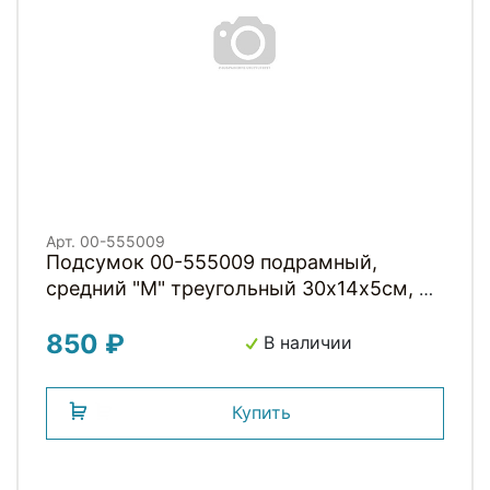
Арт. 00-555009
Подсумок 00-555009 подрамный,
средний "M" треугольный 30х14х5см, 3
липучки, водоотталк., молния
850 ₽
влагозащит, с сетчатым внеш.
В наличии
карманом, черный HORST
Купить