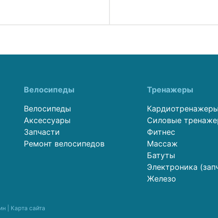
дов р-р.S оригинал.
видов р-р.M оригинал
зайн GAIN
дизайн GAIN
Велосипеды
Тренажеры
Велосипеды
Кардиотренажер
Аксессуары
Силовые тренаж
Запчасти
Фитнес
Ремонт велосипедов
Массаж
Батуты
Электроника (зап
Железо
ин |
Карта сайта