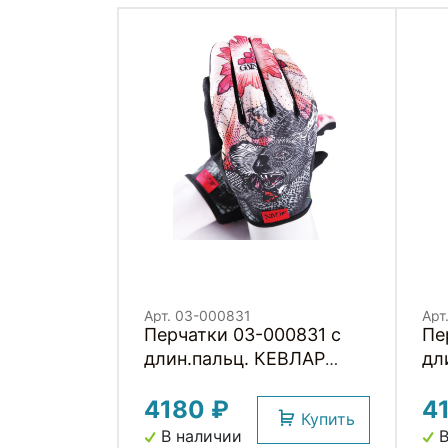
Арт. 03-000831
Арт
Перчатки 03-000831 с
Пе
длин.пальц. КЕВЛАР
дл
elastic kevlar DROPBEAR
el
4180 ₽
4
RESISTANCE для BMX и
RE
Купить
других экстримальнх
др
В наличии
В