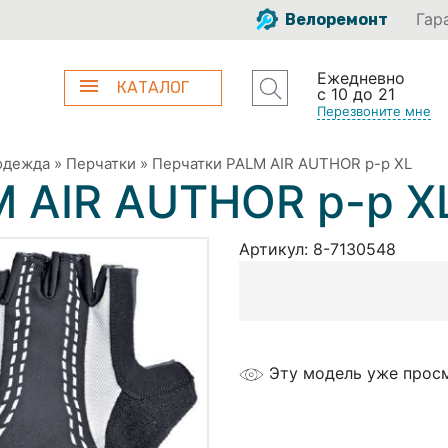
Гар
Велоремонт
Ежедневно
КАТАЛОГ
с 10 до 21
Перезвоните мне
одежда
»
Перчатки
»
Перчатки PALM AIR AUTHOR р-р XL
M AIR AUTHOR р-р X
Артикул:
8-7130548
Эту модель уже прос