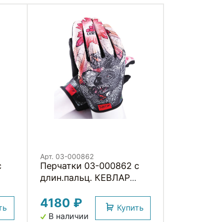
Арт. 03-000862
с
Перчатки 03-000862 с
длин.пальц. КЕВЛАР
AR
elastic kevlar DROPBEAR
4180 ₽
 и
RESISTANCE для BMX и
ть
Купить
других экстримальнх
В наличии