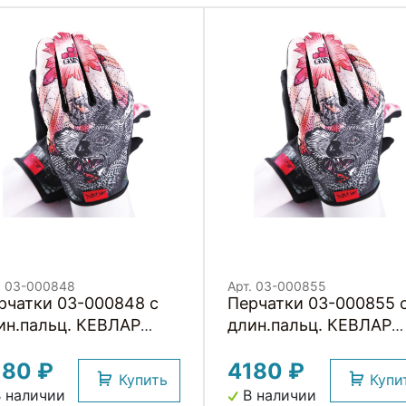
. 03-000848
Арт. 03-000855
рчатки 03-000848 с
Перчатки 03-000855 
ин.пальц. КЕВЛАР
длин.пальц. КЕВЛАР
astic kevlar DROPBEAR
elastic kevlar DROPBE
180 ₽
4180 ₽
SISTANCE для BMX и
RESISTANCE для BMX
Купить
Купи
угих экстримальнх
других экстримальнх
 наличии
В наличии