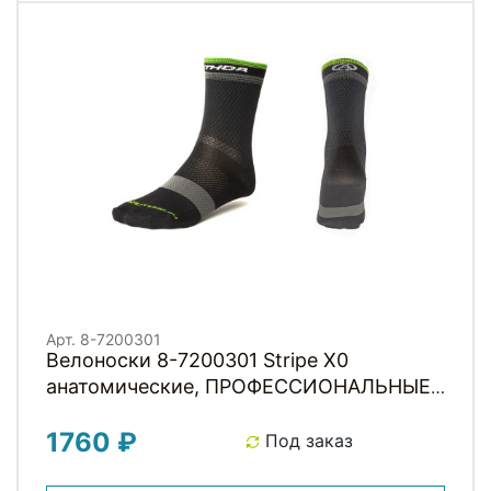
Арт. 8-7200301
Велоноски 8-7200301 Stripe X0
анатомические, ПРОФЕССИОНАЛЬНЫЕ,
усилен. носок и пятка, итальянский
1760 ₽
материал, черно-серо-неоновые р-р M
Под заказ
(38-42) AUTHOR