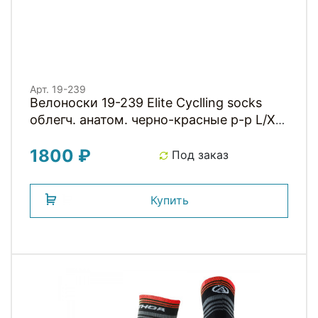
Арт. 19-239
Велоноски 19-239 Elite Cyclling socks
облегч. анатом. черно-красные р-р L/XL
(41-43) команда USPORTS TEAM PRO
1800 ₽
2023 NEW
Под заказ
Купить