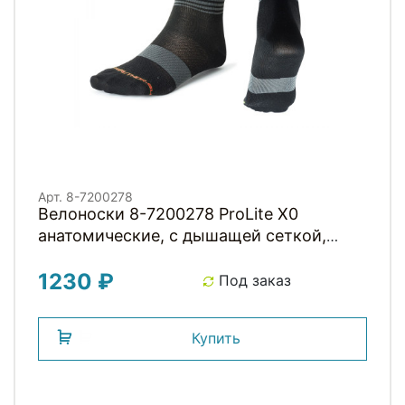
Арт. 8-7200278
Велоноски 8-7200278 ProLite X0
анатомические, с дышащей сеткой,
усилен. носок и пятка, итальянский
1230 ₽
материал, черно-серо-красные р-р L
Под заказ
(41-44) AUTHOR
Купить