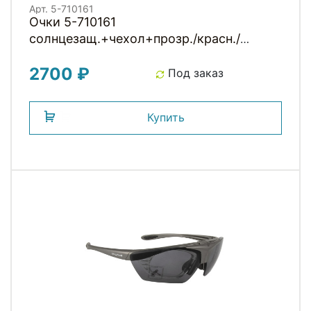
Арт. 5-710161
Очки 5-710161
солнцезащ.+чехол+прозр./красн./
желтые смен. линзы (10) RAYON FLEXI 4
2700 ₽
M-WAVE
Под заказ
Купить