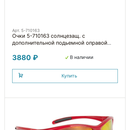
Арт. 5-710163
Очки 5-710163 солнцезащ. с
дополнительной подьемной оправой
для диоптр. сменные линзы: серые,
3880 ₽
прозрачные и оранжевые Rayon In-Sight
В наличии
М-WAVE
Купить