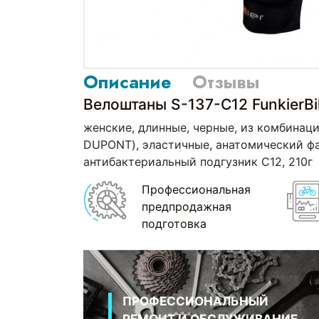
Описание
Отзывы
Велоштаны S-137-C12 FunkierBi
женские, длинные, черные, из комбина
DUPONT), эластичные, анатомический ф
антибактериальный подгузник C12, 210г
Профессиональная
предпродажная
подготовка
ПРОФЕССИОНАЛЬНЫЙ
РЕМОНТ И ОБСЛУЖИВАНИЕ