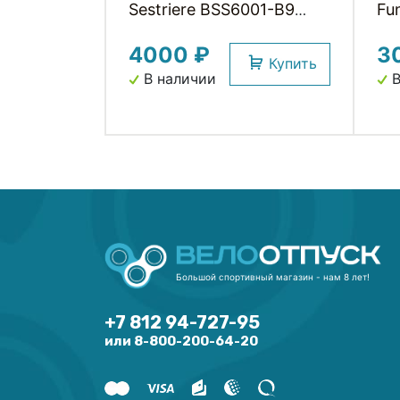
Sestriere BSS6001-B9
Fun
Seamless-Tech Boxer
4000 ₽
3
Shorts с памперсом B9,
Купить
95%-Nylon, 5%-Spandex,
В наличии
В
черные M-L FUNKIER
Большой спортивный магазин - нам 8 лет!
+7 812 94-727-95
или 8-800-200-64-20