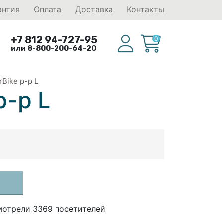
антия
Оплата
Доставка
Контакты
+7 812 94-727-95
0
или 8-800-200-64-20
Bike р-р L
р-р L
мотрели 3369 посетителей