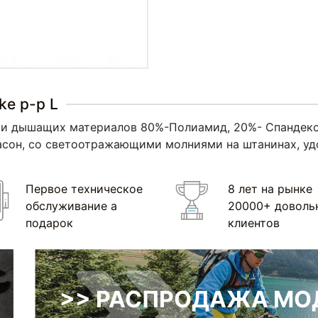
ke р-р L
ции дышащих материалов 80%-Полиамид, 20%- Спандекс
асон, со светоотражающими молниями на штанинах, у
Первое техническое
8 лет на рынке
обслуживание а
20000+ доволь
подарок
клиентов
>> РАСПРОДАЖА МОД