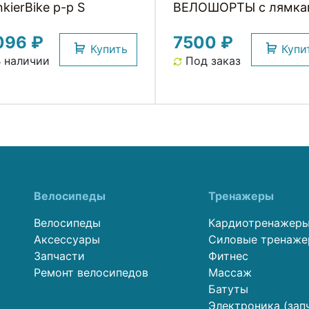
kierBike р-р S
ВЕЛОШОРТЫ с лямка
Siracusa S-9161-D8 Eli
096 ₽
7500 ₽
Pro Gel с памперсом D
Купить
Купи
команда USPORTS T
 наличии
Под заказ
PRO
Велосипеды
Тренажеры
Велосипеды
Кардиотренажер
Аксессуары
Силовые тренаж
Запчасти
Фитнес
Ремонт велосипедов
Массаж
Батуты
Электроника (зап