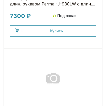
длин. рукавом Parma -J-930LW с длин.
молнией со светоотр. с водонепр.
7300 ₽
карман. M команда USPORTS TEAM PRO
Под заказ
Купить