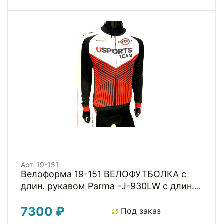
Арт. 19-151
Велоформа 19-151 ВЕЛОФУТБОЛКА с
длин. рукавом Parma -J-930LW с длин.
молнией со светоотр. с водонепр.
7300 ₽
карман. S команда USPORTS TEAM PRO
Под заказ