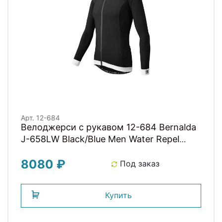
Арт. 12-684
Велоджерси с рукавом 12-684 Bernalda
J-658LW Black/Blue Men Water Repel
Thermal LS Jersey уровень PRO с длин.
8080 ₽
молнией. черно-синяя S FUNKIER
Под заказ
Купить