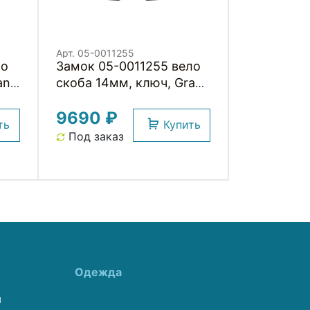
Арт. 05-0011255
ло
Замок 05-0011255 вело
nit
скоба 14мм, ключ, Granit
460/150HB
9690 ₽
300х109мм+US с
ть
Купить
ы
кроншт, класс защиты
Под заказ
9/15, 1250гр, черный
ABUS
Одежда
ы