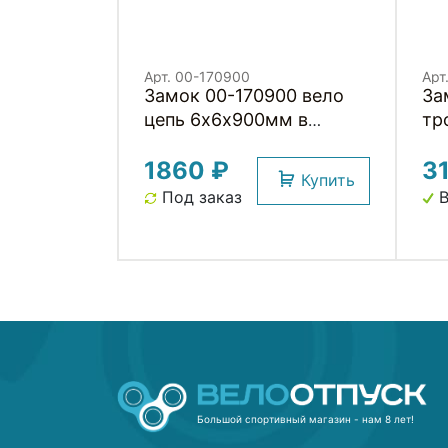
Арт. 00-170900
Арт
Замок 00-170900 вело
За
цепь 6х6х900мм в
тр
текстил. чехле, с кругл.
88
1860 ₽
3
ключами (16) черный
за
Купить
HORST
че
Под заказ
В
Большой спортивный магазин - нам 8 лет!