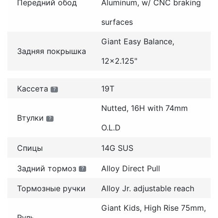
Передний обод
Aluminum, w/ CNC braking
surfaces
Giant Easy Balance,
Задняя покрышка
12x2.125"
Кассета
19T
?
Nutted, 16H with 74mm
Втулки
?
O.L.D
Спицы
14G SUS
Задний тормоз
Alloy Direct Pull
?
Тормозные ручки
Alloy Jr. adjustable reach
Giant Kids, High Rise 75mm,
Руль