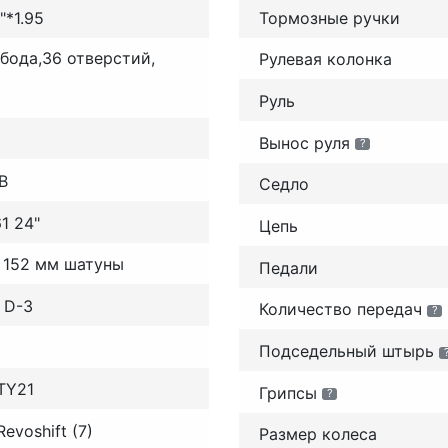
*1.95
Тормозные ручки
бода,36 отверстий,
Рулевая колонка
Руль
Вынос руля
?
B
Седло
1 24"
Цепь
, 152 мм шатуны
Педали
 D-3
Количество передач
?
Подседельный штырь
TY21
Грипсы
?
voshift (7)
Размер колеса