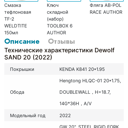
Смазка
Ключ
Фляга AB-POL
тефлоновая
складной
RACE AUTHOR
TF-2
(набор)
WELDTITE
TOOLBOX 6
150мл
AUTHOR
Описание
Отзывы
Технические характеристики Dewolf
SAND 20 (2022)
Покрышки
KENDA K841 20*1.95
Hengtong HLQC-01 20*1.75,
Обода
DOUBLEWALL，H=18.7,
14G*36H，A/V
Модельный год
2022
GW 20", STEEL RIGID FORK,