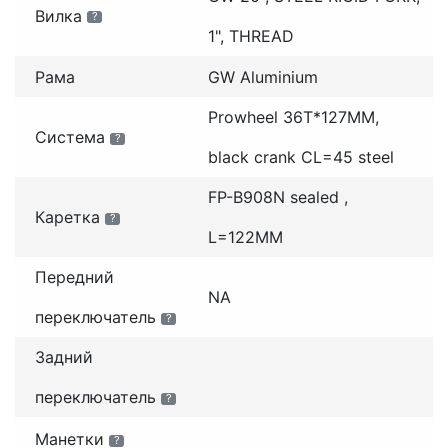
Вилка
?
1", THREAD
Рама
GW Aluminium
Prowheel 36T*127MM,
Система
?
black crank CL=45 steel
FP-B908N sealed ,
Каретка
?
L=122MM
Передний
NA
переключатель
?
Задний
переключатель
?
Манетки
?