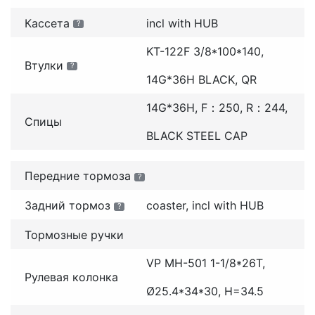
Кассета
incl with HUB
?
KT-122F 3/8*100*140,
Втулки
?
14G*36H BLACK, QR
14G*36H, F：250, R：244,
Спицы
BLACK STEEL CAP
Передние тормоза
?
Задний тормоз
coaster, incl with HUB
?
Тормозные ручки
VP MH-501 1-1/8*26T,
Рулевая колонка
Ø25.4*34*30, H=34.5