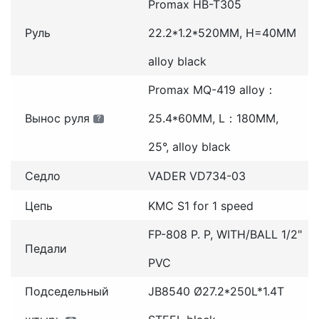
Promax HB-T305
Руль
22.2*1.2*520MM, H=40MM
alloy black
Promax MQ-419 alloy：
Вынос руля
25.4*60MM, L：180MM,
?
25°, alloy black
Седло
VADER VD734-03
Цепь
KMC S1 for 1 speed
FP-808 P. P, WITH/BALL 1/2"
Педали
PVC
Подседельный
JB8540 Ø27.2*250L*1.4T