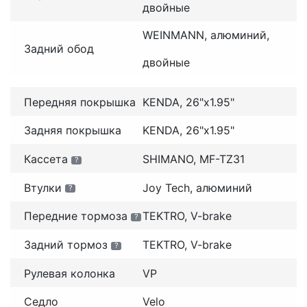
двойные
WEINMANN, алюминий,
Задний обод
двойные
Передняя покрышка
KENDA, 26"x1.95"
Задняя покрышка
KENDA, 26"x1.95"
Кассета
SHIMANO, MF-TZ31
?
Втулки
Joy Tech, алюминий
?
Передние тормоза
TEKTRO, V-brake
?
Задний тормоз
TEKTRO, V-brake
?
Рулевая колонка
VP
Седло
Velo