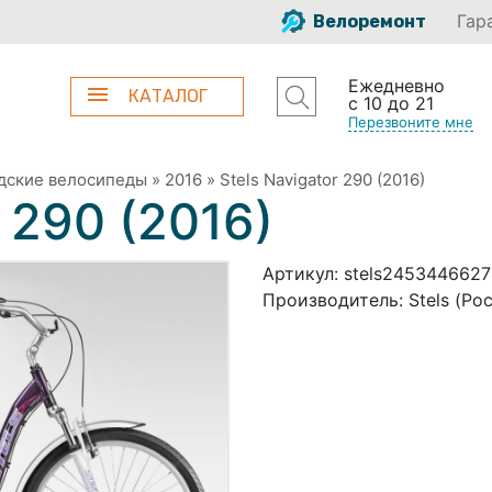
Гар
Велоремонт
Ежедневно
КАТАЛОГ
с 10 до 21
Перезвоните мне
дские велосипеды
»
2016
»
Stels Navigator 290 (2016)
r 290 (2016)
Артикул:
stels2453446627
Производитель:
Stels (Ро