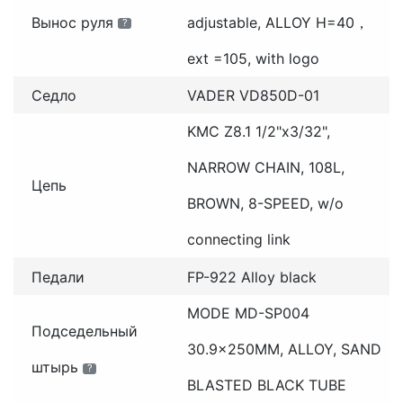
Вынос руля
adjustable, ALLOY H=40，
?
ext =105, with logo
Седло
VADER VD850D-01
KMC Z8.1 1/2"x3/32",
NARROW CHAIN, 108L,
Цепь
BROWN, 8-SPEED, w/o
connecting link
Педали
FP-922 Alloy black
MODE MD-SP004
Подседельный
30.9x250MM, ALLOY, SAND
штырь
?
BLASTED BLACK TUBE