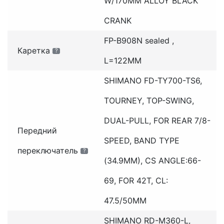
W/170MM ALLOY BLACK
CRANK
FP-B908N sealed ,
Каретка
?
L=122MM
SHIMANO FD-TY700-TS6,
TOURNEY, TOP-SWING,
DUAL-PULL, FOR REAR 7/8-
Передний
SPEED, BAND TYPE
переключатель
?
(34.9MM), CS ANGLE:66-
69, FOR 42T, CL:
47.5/50MM
SHIMANO RD-M360-L,