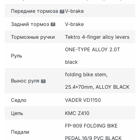
Передние тормоза
V-brake
?
Задний тормоз
V-brake
?
Тормозные ручки
Tektro 4-finger alloy levers
ONE-TYPE ALLOY 2.0T
Руль
black
folding bike stem,
Вынос руля
?
25.4*70mm, ALLOY BLACK
Седло
VADER VD1150
Цепь
KMC Z410
FP-909 FOLDING BIKE
Педали
PEDAL,16/9 PVC BLACK