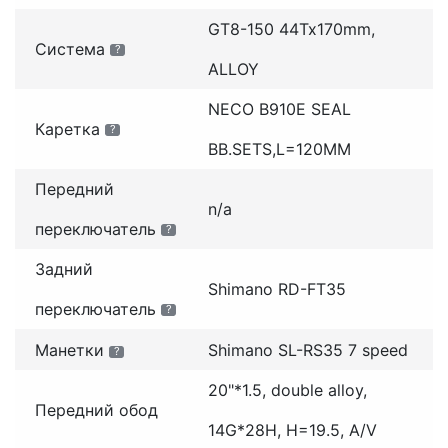
GT8-150 44Tx170mm,
Система
?
ALLOY
NECO B910E SEAL
Каретка
?
BB.SETS,L=120MM
Передний
n/a
переключатель
?
Задний
Shimano RD-FT35
переключатель
?
Манетки
Shimano SL-RS35 7 speed
?
20"*1.5, double alloy,
Передний обод
14G*28H, H=19.5, A/V