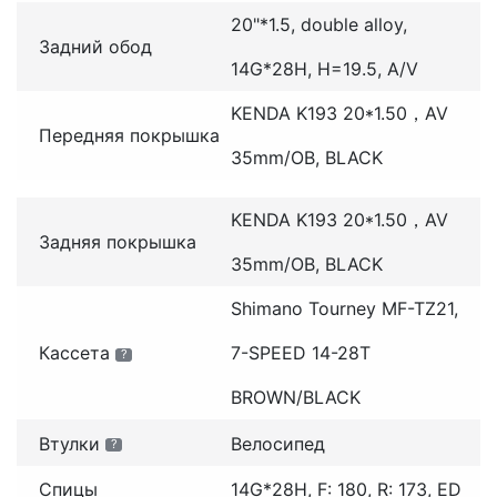
20"*1.5, double alloy,
Задний обод
14G*28H, H=19.5, A/V
KENDA K193 20*1.50，AV
Передняя покрышка
35mm/OB, BLACK
KENDA K193 20*1.50，AV
Задняя покрышка
35mm/OB, BLACK
Shimano Tourney MF-TZ21,
Кассета
7-SPEED 14-28T
?
BROWN/BLACK
Втулки
Велосипед
?
Спицы
14G*28H, F: 180, R: 173, ED