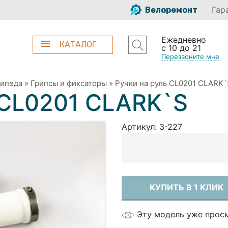
Гар
Велоремонт
Ежедневно
КАТАЛОГ
с 10 до 21
Перезвоните мне
сипеда
»
Грипсы и фиксаторы
»
Ручки на руль СL0201 СLARK`
 СL0201 СLARK`S
Артикул:
3-227
КУПИТЬ В 1 КЛИК
Эту модель уже прос