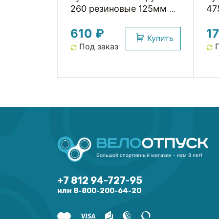
260 резиновые 125мм 2-
47
х компонент. черно-
no
610 ₽
1
серые CLARKS
ко
Купить
ин
Под заказ
П
че
Большой спортивный магазин - нам 8 лет!
+7 812 94-727-95
или 8-800-200-64-20