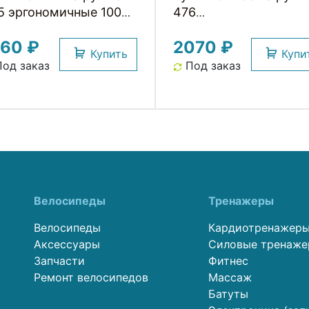
5 эргономичные 100%
476
n-slip, с повышен.
СУПЕРКОМФОРТНЫЕ
760 ₽
2070 ₽
мфорт. 130мм с 2
эргономичные, 130мм
Купить
Купи
тегрир. фиксаторами,
2 интегрир.
од заказ
Под заказ
рные CLARKS
фиксаторами, черно-
серые CLARKS
Велосипеды
Тренажеры
Велосипеды
Кардиотренажер
Аксессуары
Силовые тренаж
Запчасти
Фитнес
Ремонт велосипедов
Массаж
Батуты