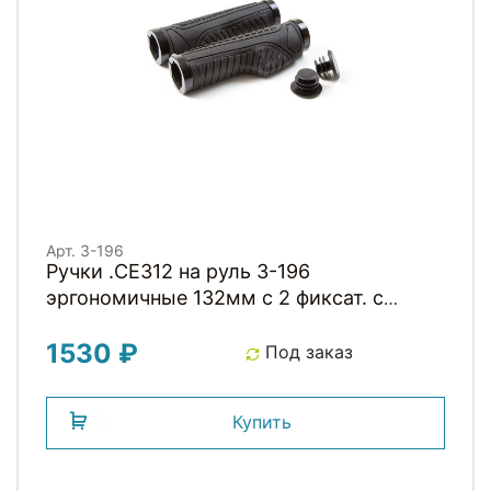
Арт. 3-196
Ручки .CE312 на руль 3-196
эргономичные 132мм с 2 фиксат. с
дополнительным комфорт. для ладони,
1530 ₽
черные CLARKS
Под заказ
Купить