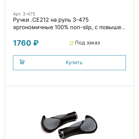
Арт. 3-475
Ручки .CE212 на руль 3-475
эргономичные 100% non-slip, с повышен.
комфорт. 130мм с 2 интегрир.
1760 ₽
фиксаторами, черные CLARKS
Под заказ
Купить