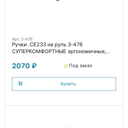
Арт. 3-476
Ручки .CE233 на руль 3-476
СУПЕРКОМФОРТНЫЕ эргономичные,
130мм с 2 интегрир. фиксаторами,
2070 ₽
черно-серые CLARKS
Под заказ
Купить