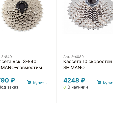
. 3-840
Арт. 2-4080
а 9ск. 3-840
Кассета 10 скоростей
IMANO-совместим.
SHIMANO
11T-13T-15T-17T-19T-
790 ₽
4248 ₽
T-24T-28T-32T,
Купить
Купи
нд.уп) 325г, серебрист.
од заказ
В наличии
C-9SC CLARKS