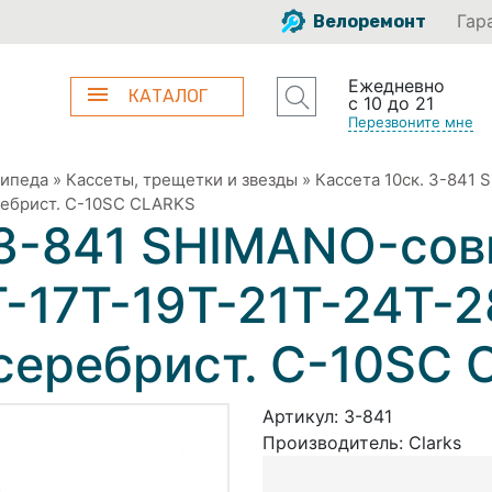
Гар
Велоремонт
Ежедневно
КАТАЛОГ
с 10 до 21
Перезвоните мне
сипеда
»
Кассеты, трещетки и звезды
»
Кассета 10ск. 3-841
еребрист. C-10SC CLARKS
 3-841 SHIMANO-со
T-17T-19T-21T-24T-
, серебрист. C-10SC
Артикул:
3-841
Производитель:
Clarks