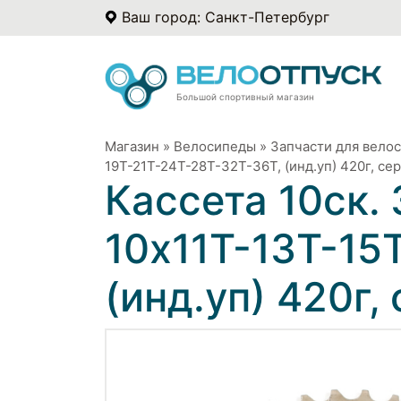
Ваш город: Санкт-Петербург
Большой спортивный магазин
Магазин
»
Велосипеды
»
Запчасти для вело
19T-21T-24T-28T-32T-36T, (инд.уп) 420г, с
Кассета 10ск.
10x11T-13T-15
(инд.уп) 420г