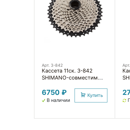
Арт. 3-842
Арт
Кассета 11ск. 3-842
Кассет
SHIMANO-совместим.
SH
11x11T-13T-15T-17T-19T-
9x
6750 ₽
2
21T-24T-28T-32T-36T-
21
Купить
42T, (инд.уп) 539г,
(и
В наличии
П
серебрист.-черная C-
11SC CLARKS