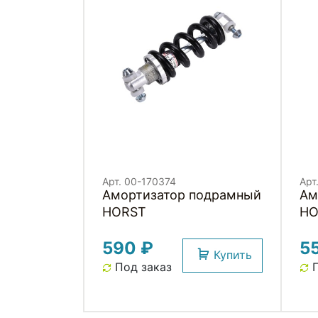
Арт. 00-170374
Арт
Амортизатор подрамный
Ам
HORST
HO
590 ₽
5
Купить
Под заказ
П